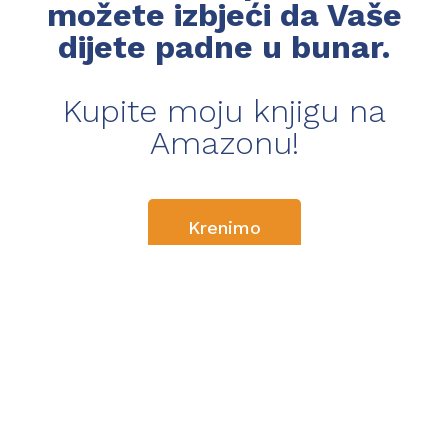
možete izbjeći da Vaše
dijete padne u bunar.
Kupite moju knjigu na
Amazonu!
Krenimo
* knjiga je na njemačkom jeziku
Wulffstraße 14,
12165 Berlin-Steglitz
1. Etaža desno